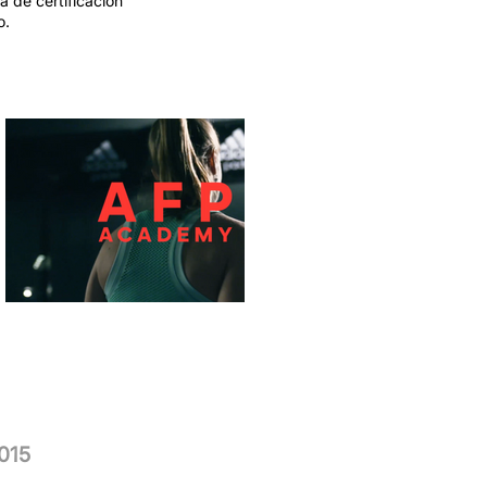
 de certificación
o.
015