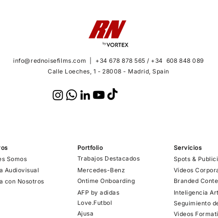
info@rednoisefilms.com
|
+34 678 878 565 /
+34 608 848 089
Calle Loeches, 1 - 28008 - Madrid, Spain
ros
Portfolio
Servicios
Trabajos Destacados
es Somos
Spots & Public
a Audiovisual
Mercedes-Benz
Vídeos Corpor
Ontime Onboarding
Branded Conte
a con Nosotros
AFP by adidas
Inteligencia Art
Love.Futbol
Seguimiento d
Ajusa
Videos Format