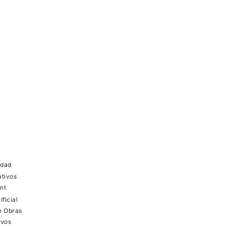
idad
ativos
nt
ificial
e Obras
ivos