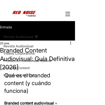
Entrada
Revista Audiovisual
20 ene
Revista Audiovisual
Branded Content
Vídeos Corporativos
Audiovisual: Guía Definitiva
Producción Audiovisual Madrid
[2026]
Branded Content
Qué es el branded 
Inteligencia Artificial
content (y cuándo 
funciona)
Branded content audiovisual
 = 