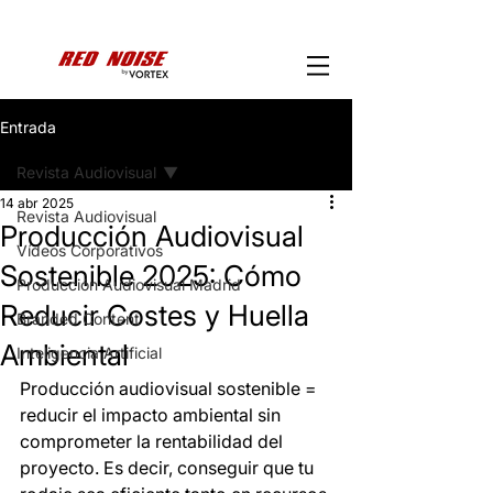
Entrada
Revista Audiovisual
14 abr 2025
Revista Audiovisual
Producción Audiovisual
Vídeos Corporativos
Sostenible 2025: Cómo
Producción Audiovisual Madrid
Reducir Costes y Huella
Branded Content
Ambiental
Inteligencia Artificial
Producción audiovisual sostenible = 
reducir el impacto ambiental sin 
comprometer la rentabilidad del 
proyecto. Es decir, conseguir que tu 