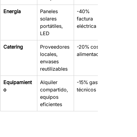
Energía
Paneles 
-40% 
solares 
factura 
portátiles, 
eléctrica
LED
Catering
Proveedores 
-20% costes 
locales, 
alimentación
envases 
reutilizables
Equipamient
Alquiler 
-15% gastos 
o
compartido, 
técnicos
equipos 
eficientes